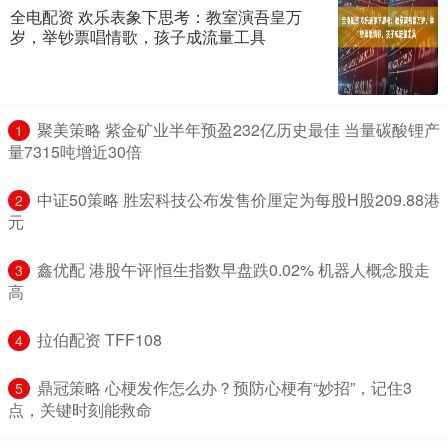
全电配资 欢乐表象下思考：教室演吾皇万
岁，举钞票唱情歌，孩子成流量工具
​聚美策略 紫金矿业半年预盈232亿历史最佳 当量碳酸锂产
1
量7315吨增近30倍
​中证50策略 胜宏科技公布发售价厘定为每股H股209.88港
2
元
​鑫优配 港股午评|恒生指数早盘跌0.02% 机器人概念股走
3
高
​拉伯配资 TFF108
4
​鼎冠策略 心梗发作怎么办？预防心梗有“妙招”，记住3
5
点，关键时刻能救命