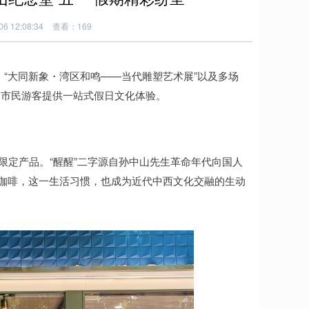
6 12:08:34
查看：169
、“大同新象・湾区和鸣——当代雕塑艺术展”以及多场
为市民游客提供一站式假日文化体验。
”的限定产品。“醒醒”二字源自孙中山先生革命年代向国人
爱咖啡，这一生活习惯，也成为近代中西文化交融的生动