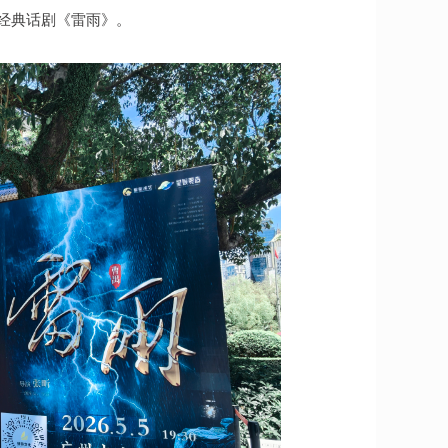
禺经典话剧《雷雨》。