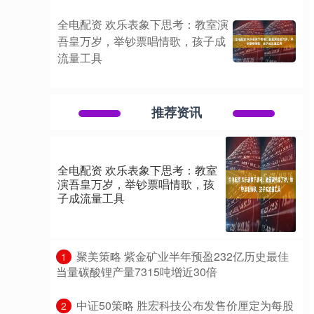
全电配资 欢乐表象下思考：教室演
吾皇万岁，举钞票唱情歌，孩子成
流量工具
推荐资讯
全电配资 欢乐表象下思考：教室
演吾皇万岁，举钞票唱情歌，孩
子成流量工具
​聚美策略 紫金矿业半年预盈232亿历史最佳
1
当量碳酸锂产量7315吨增近30倍
​中证50策略 胜宏科技公布发售价厘定为每股
2