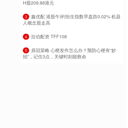
H股209.88港元
​鑫优配 港股午评|恒生指数早盘跌0.02% 机器
3
人概念股走高
​拉伯配资 TFF108
4
​鼎冠策略 心梗发作怎么办？预防心梗有“妙
5
招”，记住3点，关键时刻能救命