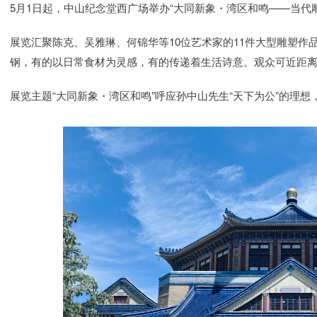
5月1日起，中山纪念堂西广场举办“大同新象・湾区和鸣——当代
展览汇聚陈克、吴雅琳、何锦华等10位艺术家的11件大型雕塑
钢，有的以日常食材为灵感，有的传递着生活诗意。观众可近距
展览主题“大同新象・湾区和鸣”呼应孙中山先生“天下为公”的理