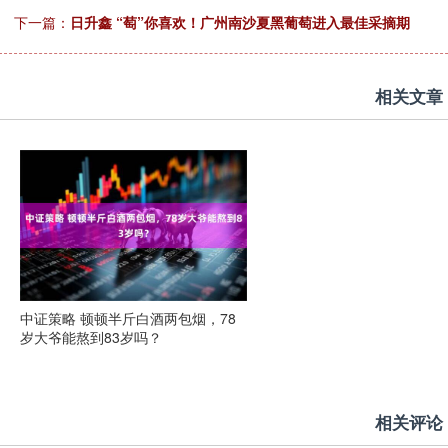
下一篇：
日升鑫 “萄”你喜欢！广州南沙夏黑葡萄进入最佳采摘期
相关文章
中证策略 顿顿半斤白酒两包烟，78
岁大爷能熬到83岁吗？
相关评论