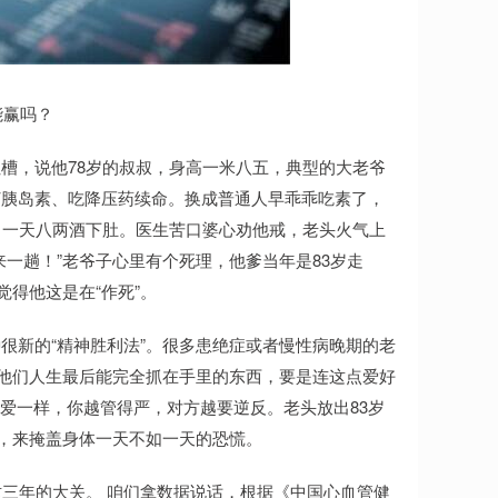
能赢吗？
槽，说他78岁的叔叔，身高一米八五，典型的大老爷
打胰岛素、吃降压药续命。换成普通人早乖乖吃素了，
，一天八两酒下肚。医生苦口婆心劝他戒，老头火气上
一趟！”老爷子心里有个死理，他爹当年是83岁走
觉得他这是在“作死”。
很新的“精神胜利法”。很多患绝症或者慢性病晚期的老
是他们人生最后能完全抓在手里的东西，要是连这点爱好
恋爱一样，你越管得严，对方越要逆反。老头放出83岁
觉，来掩盖身体一天不如一天的恐慌。
这三年的大关。 咱们拿数据说话，根据《中国心血管健