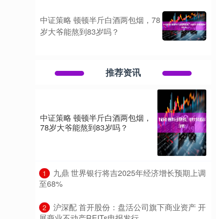
中证策略 顿顿半斤白酒两包烟，78
岁大爷能熬到83岁吗？
推荐资讯
中证策略 顿顿半斤白酒两包烟，
78岁大爷能熬到83岁吗？
​九鼎 世界银行将吉2025年经济增长预期上调
1
至68%
​沪深配 首开股份：盘活公司旗下商业资产 开
2
展商业不动产REITs申报发行