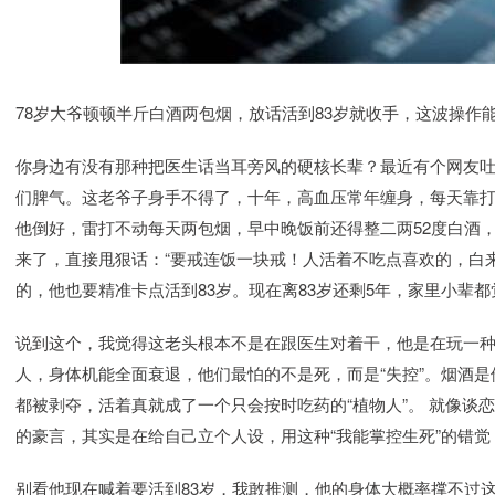
78岁大爷顿顿半斤白酒两包烟，放话活到83岁就收手，这波操作
你身边有没有那种把医生话当耳旁风的硬核长辈？最近有个网友吐
们脾气。这老爷子身手不得了，十年，高血压常年缠身，每天靠
他倒好，雷打不动每天两包烟，早中晚饭前还得整二两52度白酒
来了，直接甩狠话：“要戒连饭一块戒！人活着不吃点喜欢的，白来
的，他也要精准卡点活到83岁。现在离83岁还剩5年，家里小辈都
说到这个，我觉得这老头根本不是在跟医生对着干，他是在玩一种
人，身体机能全面衰退，他们最怕的不是死，而是“失控”。烟酒
都被剥夺，活着真就成了一个只会按时吃药的“植物人”。 就像谈
的豪言，其实是在给自己立个人设，用这种“我能掌控生死”的错
别看他现在喊着要活到83岁，我敢推测，他的身体大概率撑不过