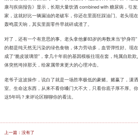
康与疾病报告》显示，长期大量饮酒 combined with 糖尿
家，这就好比一辆漏油的老破车，你还在里面狂踩油门。老头现
轰鸣震天响，其实里面零件早就碎成渣了。
对了，还有一个有意思的事。老头拿他爹83岁的寿数来当“护身符
的都是纯天然无污染的绿色食物，体力劳动多，血管弹性好。现在
成了“脆皮玻璃管”，拿几十年前的基因模板往现在套，纯属自欺欺
体突然垮掉那天，给家属带来更大的心理冲击。
老爷子这波操作，说白了就是一场胜率极低的豪赌。赌赢了，潇
室。生命这东西，从来不看你嗓门大不大，只看你底子厚不厚。
这5年吗？来评论区聊聊你的看法。
上一篇：没有了