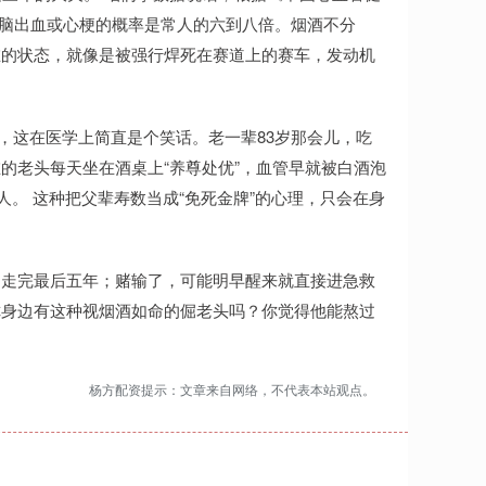
病，引发脑出血或心梗的概率是常人的六到八倍。烟酒不分
在的状态，就像是被强行焊死在赛道上的赛车，发动机
”，这在医学上简直是个笑话。老一辈83岁那会儿，吃
的老头每天坐在酒桌上“养尊处优”，血管早就被白酒泡
人。 这种把父辈寿数当成“免死金牌”的心理，只会在身
洒走完最后五年；赌输了，可能明早醒来就直接进急救
你身边有这种视烟酒如命的倔老头吗？你觉得他能熬过
杨方配资提示：文章来自网络，不代表本站观点。