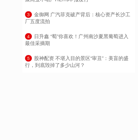
​金御网 广汽菲克破产背后：核心资产长沙工
3
厂五度流拍
​日升鑫 “萄”你喜欢！广州南沙夏黑葡萄进入
4
最佳采摘期
​股神配资 不堪入目的景区“审丑”：美盲的盛
5
行，到底毁掉了多少山河？