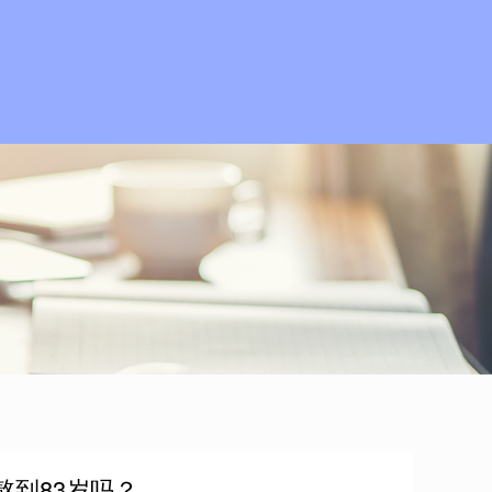
熬到83岁吗？