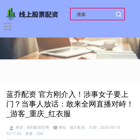
蓝乔配资 官方刚介入！涉事女子要上
门？当事人放话：敢来全网直播对峙！
_游客_重庆_红衣服
来源：保利配资官网
网站：杨方配资
日期：2026-05-16
12:17:03
查看：206