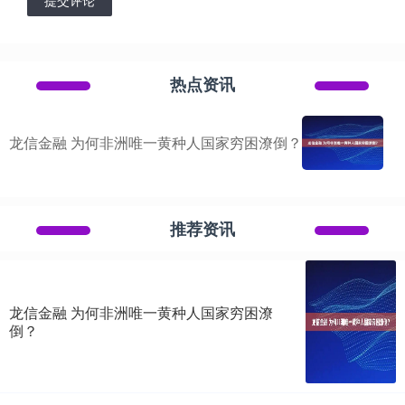
提交评论
热点资讯
龙信金融 为何非洲唯一黄种人国家穷困潦倒？
推荐资讯
龙信金融 为何非洲唯一黄种人国家穷困潦
倒？