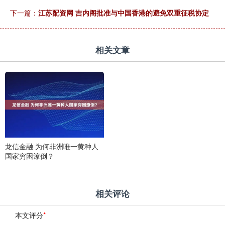
下一篇：
江苏配资网 吉内阁批准与中国香港的避免双重征税协定
相关文章
龙信金融 为何非洲唯一黄种人
国家穷困潦倒？
相关评论
本文评分
*