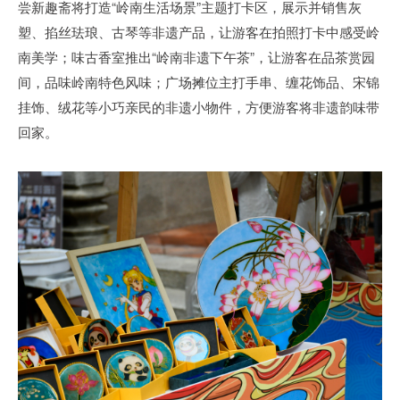
尝新趣斋将打造“岭南生活场景”主题打卡区，展示并销售灰
塑、掐丝珐琅、古琴等非遗产品，让游客在拍照打卡中感受岭
南美学；味古香室推出“岭南非遗下午茶”，让游客在品茶赏园
间，品味岭南特色风味；广场摊位主打手串、缠花饰品、宋锦
挂饰、绒花等小巧亲民的非遗小物件，方便游客将非遗韵味带
回家。