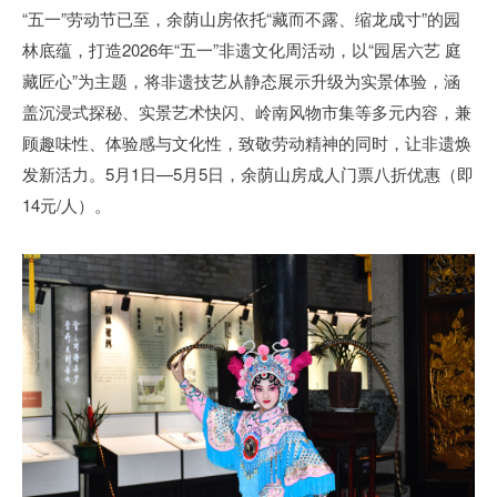
“五一”劳动节已至，余荫山房依托“藏而不露、缩龙成寸”的园
林底蕴，打造2026年“五一”非遗文化周活动，以“园居六艺 庭
藏匠心”为主题，将非遗技艺从静态展示升级为实景体验，涵
盖沉浸式探秘、实景艺术快闪、岭南风物市集等多元内容，兼
顾趣味性、体验感与文化性，致敬劳动精神的同时，让非遗焕
发新活力。5月1日—5月5日，余荫山房成人门票八折优惠（即
14元/人）。