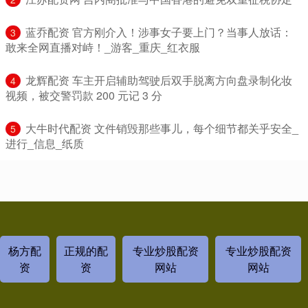
​蓝乔配资 官方刚介入！涉事女子要上门？当事人放话：
3
敢来全网直播对峙！_游客_重庆_红衣服
​龙辉配资 车主开启辅助驾驶后双手脱离方向盘录制化妆
4
视频，被交警罚款 200 元记 3 分
​大牛时代配资 文件销毁那些事儿，每个细节都关乎安全_
5
进行_信息_纸质
杨方配
正规的配
专业炒股配资
专业炒股配资
资
资
网站
网站