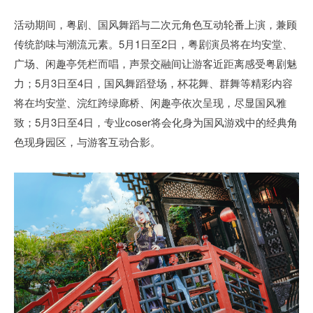
活动期间，粤剧、国风舞蹈与二次元角色互动轮番上演，兼顾
传统韵味与潮流元素。5月1日至2日，粤剧演员将在均安堂、
广场、闲趣亭凭栏而唱，声景交融间让游客近距离感受粤剧魅
力；5月3日至4日，国风舞蹈登场，杯花舞、群舞等精彩内容
将在均安堂、浣红跨绿廊桥、闲趣亭依次呈现，尽显国风雅
致；5月3日至4日，专业coser将会化身为国风游戏中的经典角
色现身园区，与游客互动合影。