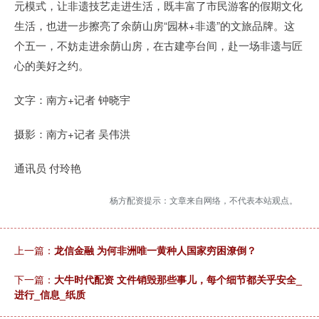
元模式，让非遗技艺走进生活，既丰富了市民游客的假期文化
生活，也进一步擦亮了余荫山房“园林+非遗”的文旅品牌。这
个五一，不妨走进余荫山房，在古建亭台间，赴一场非遗与匠
心的美好之约。
文字：南方+记者 钟晓宇
摄影：南方+记者 吴伟洪
通讯员 付玲艳
杨方配资提示：文章来自网络，不代表本站观点。
上一篇：
龙信金融 为何非洲唯一黄种人国家穷困潦倒？
下一篇：
大牛时代配资 文件销毁那些事儿，每个细节都关乎安全_
进行_信息_纸质