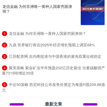
龙信金融 为何非洲唯一黄种人国家穷困潦
倒？
​龙信金融 为何非洲唯一黄种人国家穷困潦倒？
1
​九鼎 世界银行将吉2025年经济增长预期上调至68%
2
​江苏配资网 吉内阁批准与中国香港的避免双重征税协定
3
​聚美策略 紫金矿业半年预盈232亿历史最佳 当量碳酸锂产
4
量7315吨增近30倍
​中证50策略 胜宏科技公布发售价厘定为每股H股209.88港
5
元
最新文章