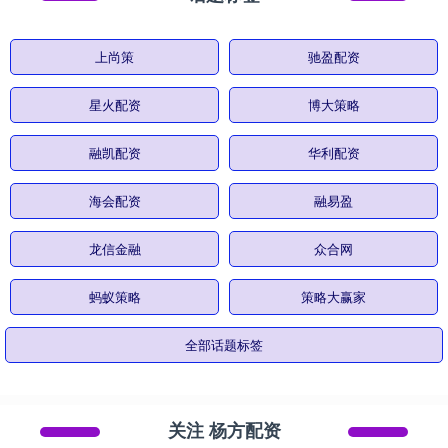
上尚策
驰盈配资
星火配资
博大策略
融凯配资
华利配资
海会配资
融易盈
龙信金融
众合网
蚂蚁策略
策略大赢家
全部话题标签
关注 杨方配资