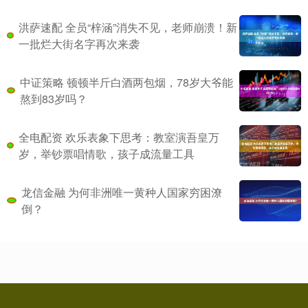
洪萨速配 全员“梓涵”消失不见，老师崩溃！新
一批烂大街名字再次来袭
中证策略 顿顿半斤白酒两包烟，78岁大爷能
熬到83岁吗？
全电配资 欢乐表象下思考：教室演吾皇万
岁，举钞票唱情歌，孩子成流量工具
龙信金融 为何非洲唯一黄种人国家穷困潦
倒？