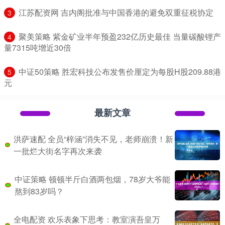
​江苏配资网 吉内阁批准与中国香港的避免双重征税协定
3
​聚美策略 紫金矿业半年预盈232亿历史最佳 当量碳酸锂产
4
量7315吨增近30倍
​中证50策略 胜宏科技公布发售价厘定为每股H股209.88港
5
元
最新文章
洪萨速配 全员“梓涵”消失不见，老师崩溃！新
一批烂大街名字再次来袭
中证策略 顿顿半斤白酒两包烟，78岁大爷能
熬到83岁吗？
全电配资 欢乐表象下思考：教室演吾皇万