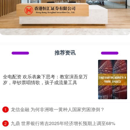
推荐资讯
全电配资 欢乐表象下思考：教室演吾皇万
岁，举钞票唱情歌，孩子成流量工具
​龙信金融 为何非洲唯一黄种人国家穷困潦倒？
1
​九鼎 世界银行将吉2025年经济增长预期上调至68%
2