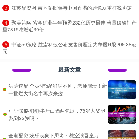
​江苏配资网 吉内阁批准与中国香港的避免双重征税协定
3
​聚美策略 紫金矿业半年预盈232亿历史最佳 当量碳酸锂产
4
量7315吨增近30倍
​中证50策略 胜宏科技公布发售价厘定为每股H股209.88港
5
元
最新文章
洪萨速配 全员“梓涵”消失不见，老师崩溃！新
一批烂大街名字再次来袭
中证策略 顿顿半斤白酒两包烟，78岁大爷能
熬到83岁吗？
全电配资 欢乐表象下思考：教室演吾皇万