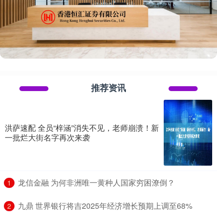
推荐资讯
洪萨速配 全员“梓涵”消失不见，老师崩溃！新
一批烂大街名字再次来袭
​龙信金融 为何非洲唯一黄种人国家穷困潦倒？
1
​九鼎 世界银行将吉2025年经济增长预期上调至68%
2