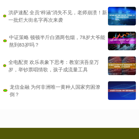
洪萨速配 全员“梓涵”消失不见，老师崩溃！新
一批烂大街名字再次来袭
中证策略 顿顿半斤白酒两包烟，78岁大爷能
熬到83岁吗？
全电配资 欢乐表象下思考：教室演吾皇万
岁，举钞票唱情歌，孩子成流量工具
龙信金融 为何非洲唯一黄种人国家穷困潦
倒？