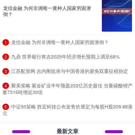
龙信金融 为何非洲唯一黄种人国家穷困潦
倒？
​龙信金融 为何非洲唯一黄种人国家穷困潦倒？
1
​九鼎 世界银行将吉2025年经济增长预期上调至68%
2
​江苏配资网 吉内阁批准与中国香港的避免双重征税协定
3
​聚美策略 紫金矿业半年预盈232亿历史最佳 当量碳酸锂产
4
量7315吨增近30倍
​中证50策略 胜宏科技公布发售价厘定为每股H股209.88港
5
元
最新文章