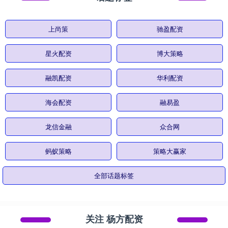
上尚策
驰盈配资
星火配资
博大策略
融凯配资
华利配资
海会配资
融易盈
龙信金融
众合网
蚂蚁策略
策略大赢家
全部话题标签
关注 杨方配资