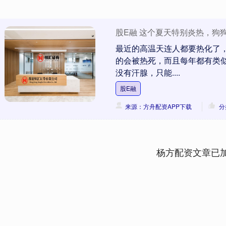
股E融 这个夏天特别炎热，狗
最近的高温天连人都要热化了
的会被热死，而且每年都有类
没有汗腺，只能....
股E融
来源：方舟配资APP下载
分
杨方配资文章已