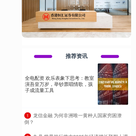
推荐资讯
全电配资 欢乐表象下思考：教室
演吾皇万岁，举钞票唱情歌，孩
子成流量工具
​龙信金融 为何非洲唯一黄种人国家穷困潦
1
倒？