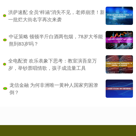
洪萨速配 全员“梓涵”消失不见，老师崩溃！新
一批烂大街名字再次来袭
中证策略 顿顿半斤白酒两包烟，78岁大爷能
熬到83岁吗？
全电配资 欢乐表象下思考：教室演吾皇万
岁，举钞票唱情歌，孩子成流量工具
龙信金融 为何非洲唯一黄种人国家穷困潦
倒？