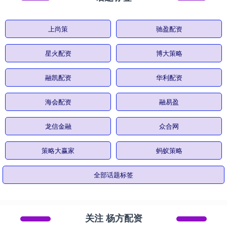
上尚策
驰盈配资
星火配资
博大策略
融凯配资
华利配资
海会配资
融易盈
龙信金融
众合网
策略大赢家
蚂蚁策略
全部话题标签
关注 杨方配资