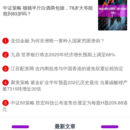
中证策略 顿顿半斤白酒两包烟，78岁大爷能
熬到83岁吗？
​龙信金融 为何非洲唯一黄种人国家穷困潦倒？
1
​九鼎 世界银行将吉2025年经济增长预期上调至68%
2
​江苏配资网 吉内阁批准与中国香港的避免双重征税协定
3
​聚美策略 紫金矿业半年预盈232亿历史最佳 当量碳酸锂产
4
量7315吨增近30倍
​中证50策略 胜宏科技公布发售价厘定为每股H股209.88港
5
元
最新文章