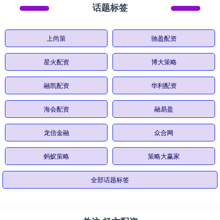
话题标签
上尚策
驰盈配资
星火配资
博大策略
融凯配资
华利配资
海会配资
融易盈
龙信金融
众合网
蚂蚁策略
策略大赢家
全部话题标签