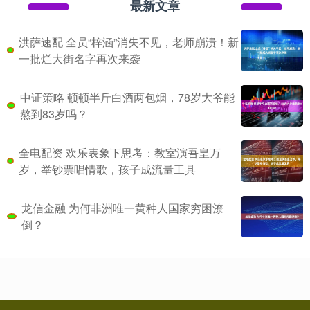
最新文章
洪萨速配 全员“梓涵”消失不见，老师崩溃！新
一批烂大街名字再次来袭
中证策略 顿顿半斤白酒两包烟，78岁大爷能
熬到83岁吗？
全电配资 欢乐表象下思考：教室演吾皇万
岁，举钞票唱情歌，孩子成流量工具
龙信金融 为何非洲唯一黄种人国家穷困潦
倒？