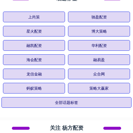
上尚策
驰盈配资
星火配资
博大策略
融凯配资
华利配资
海会配资
融易盈
龙信金融
众合网
蚂蚁策略
策略大赢家
全部话题标签
关注 杨方配资