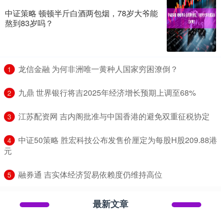
中证策略 顿顿半斤白酒两包烟，78岁大爷能
熬到83岁吗？
​龙信金融 为何非洲唯一黄种人国家穷困潦倒？
1
​九鼎 世界银行将吉2025年经济增长预期上调至68%
2
​江苏配资网 吉内阁批准与中国香港的避免双重征税协定
3
​中证50策略 胜宏科技公布发售价厘定为每股H股209.88港
4
元
​融券通 吉实体经济贸易依赖度仍维持高位
5
最新文章