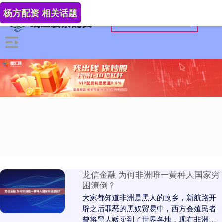
杨方配资 相关话题
龙信金融 为何非洲唯一黄种人国家穷
困潦倒？
大家都知道非洲是黑人的故乡，新航路开
辟之后罪恶的黑奴贸易中，西方会殖民者
曾将黑人贩卖到了世界各地，现在非洲国