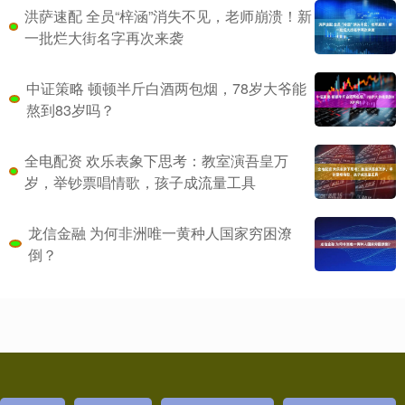
洪萨速配 全员“梓涵”消失不见，老师崩溃！新
一批烂大街名字再次来袭
中证策略 顿顿半斤白酒两包烟，78岁大爷能
熬到83岁吗？
全电配资 欢乐表象下思考：教室演吾皇万
岁，举钞票唱情歌，孩子成流量工具
龙信金融 为何非洲唯一黄种人国家穷困潦
倒？