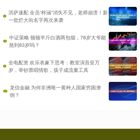
洪萨速配 全员“梓涵”消失不见，老师崩溃！新
一批烂大街名字再次来袭
中证策略 顿顿半斤白酒两包烟，78岁大爷能
熬到83岁吗？
全电配资 欢乐表象下思考：教室演吾皇万
岁，举钞票唱情歌，孩子成流量工具
龙信金融 为何非洲唯一黄种人国家穷困潦
倒？