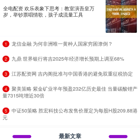
全电配资 欢乐表象下思考：教室演吾皇万
岁，举钞票唱情歌，孩子成流量工具
​龙信金融 为何非洲唯一黄种人国家穷困潦倒？
1
​九鼎 世界银行将吉2025年经济增长预期上调至68%
2
​江苏配资网 吉内阁批准与中国香港的避免双重征税协定
3
​聚美策略 紫金矿业半年预盈232亿历史最佳 当量碳酸锂产
4
量7315吨增近30倍
​中证50策略 胜宏科技公布发售价厘定为每股H股209.88港
5
元
最新文章