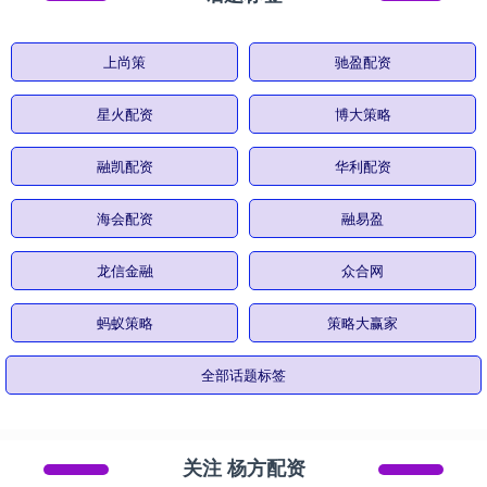
上尚策
驰盈配资
星火配资
博大策略
融凯配资
华利配资
海会配资
融易盈
龙信金融
众合网
蚂蚁策略
策略大赢家
全部话题标签
关注 杨方配资