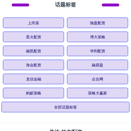
话题标签
上尚策
驰盈配资
星火配资
博大策略
融凯配资
华利配资
海会配资
融易盈
龙信金融
众合网
蚂蚁策略
策略大赢家
全部话题标签