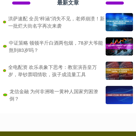
最新文章
洪萨速配 全员“梓涵”消失不见，老师崩溃！新
一批烂大街名字再次来袭
中证策略 顿顿半斤白酒两包烟，78岁大爷能
熬到83岁吗？
全电配资 欢乐表象下思考：教室演吾皇万
岁，举钞票唱情歌，孩子成流量工具
龙信金融 为何非洲唯一黄种人国家穷困潦
倒？