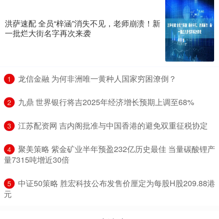
洪萨速配 全员“梓涵”消失不见，老师崩溃！新
一批烂大街名字再次来袭
​龙信金融 为何非洲唯一黄种人国家穷困潦倒？
1
​九鼎 世界银行将吉2025年经济增长预期上调至68%
2
​江苏配资网 吉内阁批准与中国香港的避免双重征税协定
3
​聚美策略 紫金矿业半年预盈232亿历史最佳 当量碳酸锂产
4
量7315吨增近30倍
​中证50策略 胜宏科技公布发售价厘定为每股H股209.88港
5
元