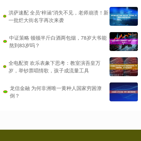
洪萨速配 全员“梓涵”消失不见，老师崩溃！新
一批烂大街名字再次来袭
中证策略 顿顿半斤白酒两包烟，78岁大爷能
熬到83岁吗？
全电配资 欢乐表象下思考：教室演吾皇万
岁，举钞票唱情歌，孩子成流量工具
龙信金融 为何非洲唯一黄种人国家穷困潦
倒？