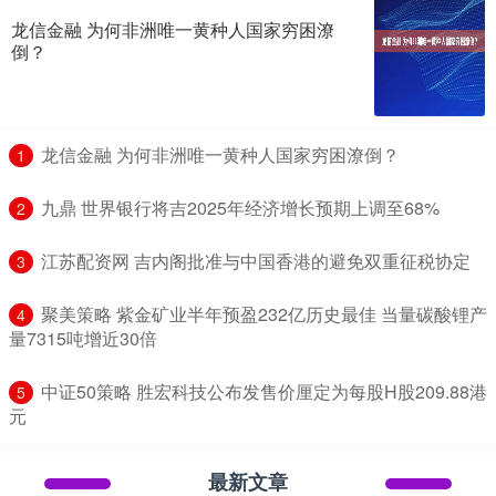
龙信金融 为何非洲唯一黄种人国家穷困潦
倒？
​龙信金融 为何非洲唯一黄种人国家穷困潦倒？
1
​九鼎 世界银行将吉2025年经济增长预期上调至68%
2
​江苏配资网 吉内阁批准与中国香港的避免双重征税协定
3
​聚美策略 紫金矿业半年预盈232亿历史最佳 当量碳酸锂产
4
量7315吨增近30倍
​中证50策略 胜宏科技公布发售价厘定为每股H股209.88港
5
元
最新文章