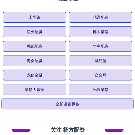
上尚策
驰盈配资
星火配资
博大策略
融凯配资
华利配资
海会配资
融易盈
龙信金融
众合网
策略大赢家
蚂蚁策略
全部话题标签
关注 杨方配资