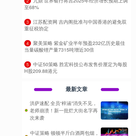
​九鼎 世界银行将吉2025年经济增长预期上调
2
至68%
​江苏配资网 吉内阁批准与中国香港的避免双
3
重征税协定
​聚美策略 紫金矿业半年预盈232亿历史最佳
4
当量碳酸锂产量7315吨增近30倍
​中证50策略 胜宏科技公布发售价厘定为每股
5
H股209.88港元
最新文章
洪萨速配 全员“梓涵”消失不见，
老师崩溃！新一批烂大街名字再
次来袭
中证策略 顿顿半斤白酒两包烟，