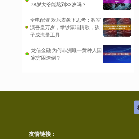
78岁大爷能熬到83岁吗？
全电配资 欢乐表象下思考：教室
演吾皇万岁，举钞票唱情歌，孩
子成流量工具
龙信金融 为何非洲唯一黄种人国
家穷困潦倒？
友情链接：