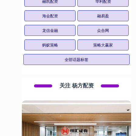
融凯配资
华利配资
海会配资
融易盈
龙信金融
众合网
蚂蚁策略
策略大赢家
全部话题标签
关注 杨方配资