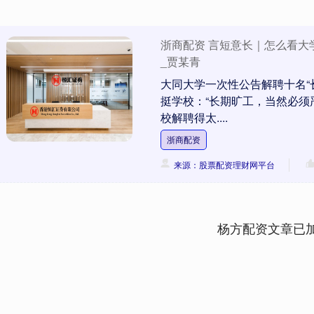
浙商配资 言短意长｜怎么看大
_贾某青
大同大学一次性公告解聘十名“
挺学校：“长期旷工，当然必须
校解聘得太....
浙商配资
来源：股票配资理财网平台
杨方配资文章已